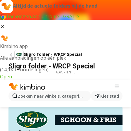
Altijd de actuele folders bij de hand
Toevoegen aan Chrome - GRATIS
Kimbino app
Sligro folder - WRCP Special
Alle aanbiedingen op één plek
Sligro folder - WRCP Special
(14,1K beoordelingen)
ADVERTENTIE
Open
Zoeken naar winkels, categorieën, producten...
Kies stad