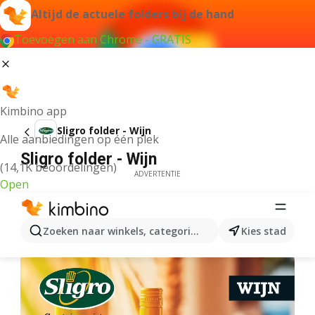
Altijd de actuele folders bij de hand
Toevoegen aan Chrome - GRATIS
Kimbino app
Sligro folder - Wijn
Alle aanbiedingen op één plek
Sligro folder - Wijn
(14,1K beoordelingen)
ADVERTENTIE
Open
Zoeken naar winkels, categorieën, producten...
Kies stad