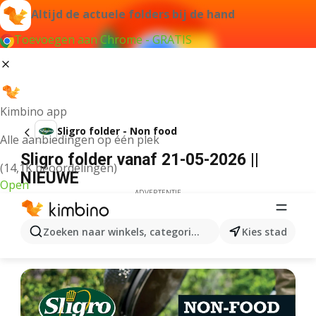
Altijd de actuele folders bij de hand
Toevoegen aan Chrome - GRATIS
Kimbino app
Sligro folder - Non food
Alle aanbiedingen op één plek
Sligro folder vanaf 21-05-2026 ||
(14,1K beoordelingen)
NIEUWE
Open
ADVERTENTIE
Zoeken naar winkels, categorieën, producten...
Kies stad