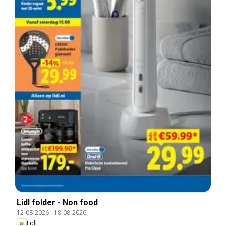
Lidl folder - Non food
12-08-2026
-
18-08-2026
Lidl