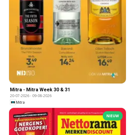
Mitra - Mitra Week 30 & 31
20-07-2026
-
09-08-2026
Mitra
NIEUW