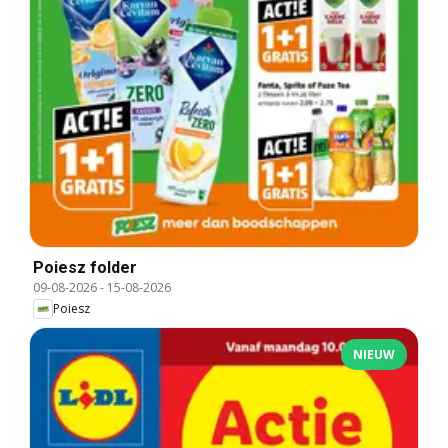
Poiesz folder
09-08-2026
-
15-08-2026
Poiesz
NIEUW