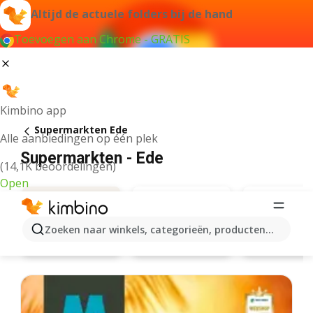
Altijd de actuele folders bij de hand
Toevoegen aan Chrome - GRATIS
Kimbino app
Supermarkten Ede
Alle aanbiedingen op één plek
Supermarkten - Ede
(14,1K beoordelingen)
Open
Zoeken naar winkels, categorieën, producten...
Lidl
Jumbo
Aanbiedingen