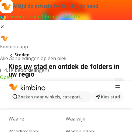
Altijd de actuele folders bij de hand
Toevoegen aan Chrome - GRATIS
Kimbino app
Steden
Alle aanbiedingen op één plek
Kies uw stad en ontdek de folders in
(14,1K beoordelingen)
uw regio
Open
A
B
C
D
E
F
G
H
I
J
K
Zoeken naar winkels, categorieën, producten...
Kies stad
M
N
O
P
R
S
T
U
V
W
Y
Waalre
Waalwijk
Waddinxveen
Wageningen