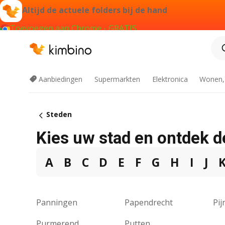
Altijd de actuele folders bij de hand
Toevoegen aan Chrome - GRATIS
Aanbiedingen
Supermarkten
Elektronica
Wonen,
Steden
Kies uw stad en ontdek d
A
B
C
D
E
F
G
H
I
J
Panningen
Papendrecht
Pij
Purmerend
Putten