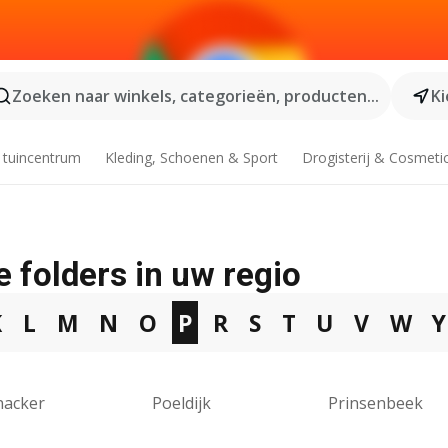
Zoeken naar winkels, categorieën, producten...
Ki
 tuincentrum
Kleding, Schoenen & Sport
Drogisterij & Cosmeti
e folders in uw regio
K
L
M
N
O
P
R
S
T
U
V
W
Y
nacker
Poeldijk
Prinsenbeek