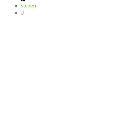
Steden
U
Laatste folders, aanbiedingen en
kortingen
Downloaden in
Downloaden in
Downloaden in
Kimbino
FAQ
Contact