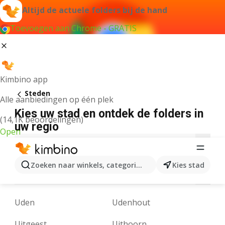
Altijd de actuele folders bij de hand
Toevoegen aan Chrome - GRATIS
Kimbino app
Steden
Alle aanbiedingen op één plek
Kies uw stad en ontdek de folders in
(14,1K beoordelingen)
uw regio
Open
A
B
C
D
E
F
G
H
I
J
K
Zoeken naar winkels, categorieën, producten...
Kies stad
M
N
O
P
R
S
T
U
V
W
Y
Uden
Udenhout
Uitgeest
Uithoorn