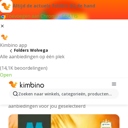
Altijd de actuele folders bij de hand
Toevoegen aan Chrome - GRATIS
Kimbino app
Folders Wolvega
Alle aanbiedingen op één plek
(14,1K beoordelingen)
Open
Wolvega - Meest recente folders
Zoeken naar winkels, categorieën, producten...
We hebben de laatste en meest populaire
aanbiedingen voor jou geselecteerd