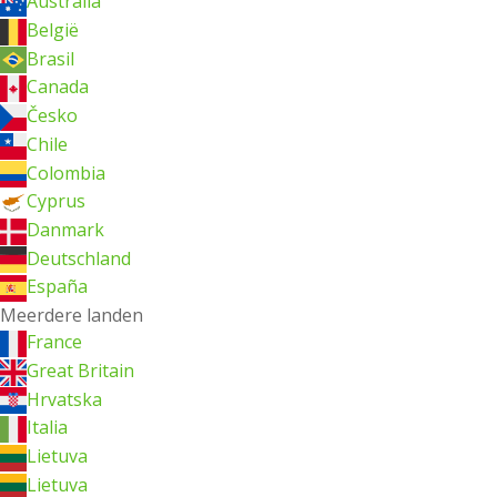
Australia
België
Brasil
Canada
Česko
Chile
Colombia
Cyprus
Danmark
Deutschland
España
Meerdere landen
France
Great Britain
Hrvatska
Italia
Lietuva
Lietuva