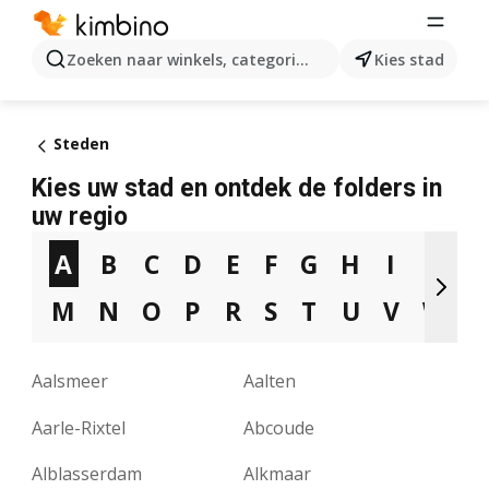
Zoeken naar winkels, categorieën, producten...
Kies stad
Steden
Kies uw stad en ontdek de folders in
uw regio
A
B
C
D
E
F
G
H
I
J
K
M
N
O
P
R
S
T
U
V
W
Y
Aalsmeer
Aalten
Aarle-Rixtel
Abcoude
Alblasserdam
Alkmaar