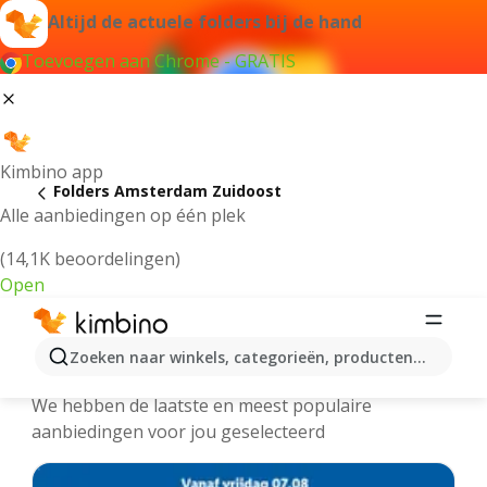
Altijd de actuele folders bij de hand
Toevoegen aan Chrome - GRATIS
Kimbino app
Folders Amsterdam Zuidoost
Alle aanbiedingen op één plek
(14,1K beoordelingen)
Open
Amsterdam Zuidoost - Meest
Zoeken naar winkels, categorieën, producten...
recente folders
We hebben de laatste en meest populaire
aanbiedingen voor jou geselecteerd