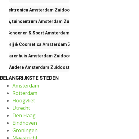
Elektronica
Amsterdam Zuidoost
onen, tuincentrum
Amsterdam Zuidoost
ng, Schoenen & Sport
Amsterdam Zuidoost
gisterij & Cosmetica
Amsterdam Zuidoost
Warenhuis
Amsterdam Zuidoost
Andere
Amsterdam Zuidoost
BELANGRIJKSTE STEDEN
Amsterdam
Rotterdam
Hoogvliet
Utrecht
Den Haag
Eindhoven
Groningen
Maastricht