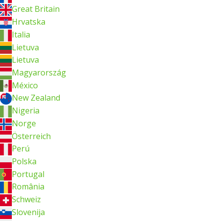
Great Britain
Hrvatska
Italia
Lietuva
Lietuva
Magyarország
México
New Zealand
Nigeria
Norge
Österreich
Perú
Polska
Portugal
România
Schweiz
Slovenija