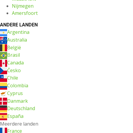
Nijmegen
Amersfoort
ANDERE LANDEN
Argentina
Australia
België
Brasil
Canada
Česko
Chile
Colombia
Cyprus
Danmark
Deutschland
España
Meerdere landen
France