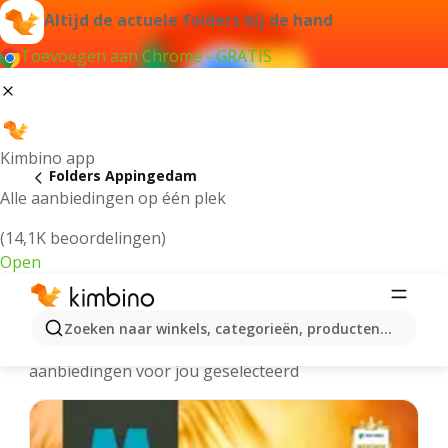
Altijd de actuele folders bij de hand
Toevoegen aan Chrome - GRATIS
Kimbino app
Folders Appingedam
Alle aanbiedingen op één plek
(14,1K beoordelingen)
Open
Appingedam - Meest recente folders
Zoeken naar winkels, categorieën, producten...
We hebben de laatste en meest populaire
aanbiedingen voor jou geselecteerd