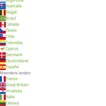
Australia
België
Brasil
Canada
Česko
Chile
Colombia
Cyprus
Danmark
Deutschland
España
Meerdere landen
France
Great Britain
Hrvatska
Italia
Lietuva