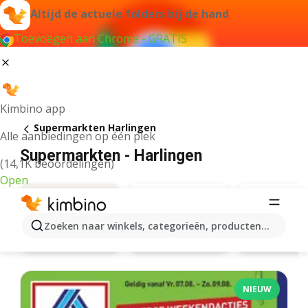
Altijd de actuele folders bij de hand
Toevoegen aan Chrome - GRATIS
Kimbino app
Supermarkten Harlingen
Alle aanbiedingen op één plek
Supermarkten - Harlingen
(14,1K beoordelingen)
Open
Zoeken naar winkels, categorieën, producten...
Albert Heijn
Lidl
Aanbiedingen
NIEUW