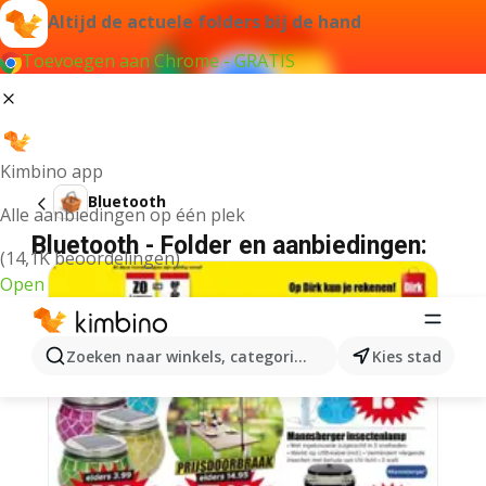
Altijd de actuele folders bij de hand
Toevoegen aan Chrome - GRATIS
Kimbino app
Bluetooth
Alle aanbiedingen op één plek
Bluetooth - Folder en aanbiedingen:
(14,1K beoordelingen)
Open
Zoeken naar winkels, categorieën, producten...
Kies stad