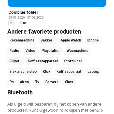
Coolblue folder
09-07-2026
-
07-08-2026
Coolblue
Andere favoriete producten
Rekenmachine
Bakkerij
Apple Watch
Iphone
Radio
Video
Playstation
Wasmachine
Slijterij
Koffiezetapparaat
Stofzuiger
Elektrische step
Klok
Koffieapparaat
Laptop
Pc
Airco
Tv
Camera
Xbox
Bluetooth
Als u geld wilt besparen bij het kopen van andere
producten, kunt u gewoon rondkijken met behulp