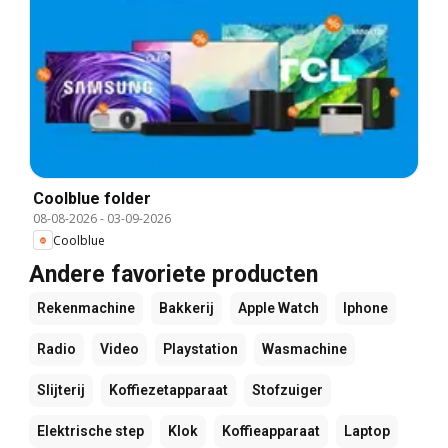
Coolblue folder
08-08-2026
-
03-09-2026
Coolblue
Andere favoriete producten
Rekenmachine
Bakkerij
Apple Watch
Iphone
Radio
Video
Playstation
Wasmachine
Slijterij
Koffiezetapparaat
Stofzuiger
Elektrische step
Klok
Koffieapparaat
Laptop