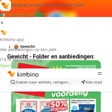
Altijd de actuele folders bij de hand
Toevoegen aan Chrome - GRATIS
Kimbino app
Gewicht
Alle aanbiedingen op één plek
Gewicht - Folder en aanbiedingen:
(14,1K beoordelingen)
Open
Zoeken naar winkels, categorieën, producten...
Kies stad