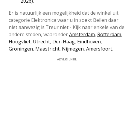
2026)
,
Er is natuurlijk een mogelijkheid dat de winkel uit
categorie Elektronica waar u in zoekt Beilen daar
niet aanwezig is.Treur niet - Kijk naar enkele van de
andere steden, waaronder
Amsterdam
,
Rotterdam
,
Hoogvliet
,
Utrecht
,
Den Haag
,
Eindhoven
,
Groningen
,
Maastricht
,
Nijmegen
,
Amersfoort
.
ADVERTENTIE