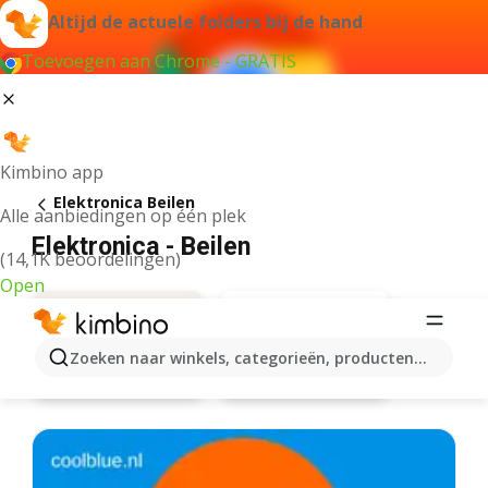
Altijd de actuele folders bij de hand
Toevoegen aan Chrome - GRATIS
Kimbino app
Elektronica Beilen
Alle aanbiedingen op één plek
Elektronica - Beilen
(14,1K beoordelingen)
Open
Zoeken naar winkels, categorieën, producten...
Expert
Aanbiedingen