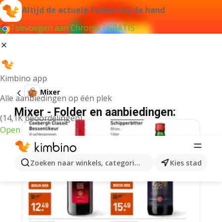
Altijd de actuele folders bij de hand
Toevoegen aan Chrome - GRATIS
Kimbino app
Mixer
Alle aanbiedingen op één plek
Mixer - Folder en aanbiedingen:
(14,1K beoordelingen)
Open
Zoeken naar winkels, categorieën, producten...
Kies stad