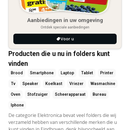
Aanbiedingen in uw omgeving
Ontdek speciale aanbiedingen
Voor u
Producten die u nu in folders kunt
vinden
Brood
Smartphone
Laptop
Tablet
Printer
Tv
Speaker
Koelkast
Vriezer
Wasmachine
Oven
Stofzuiger
Scheerapparaat
Bureau
Iphone
De categorie Elektronica bevat veel folders die wij
verzameld hebben van verschillende merken die u
kunt vinden in Eindhoven, denk bijvoorbeeld aan