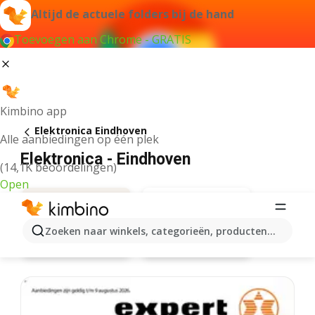
Altijd de actuele folders bij de hand
Toevoegen aan Chrome - GRATIS
Kimbino app
Elektronica Eindhoven
Alle aanbiedingen op één plek
Elektronica - Eindhoven
(14,1K beoordelingen)
Open
Zoeken naar winkels, categorieën, producten...
Expert
Aanbiedingen