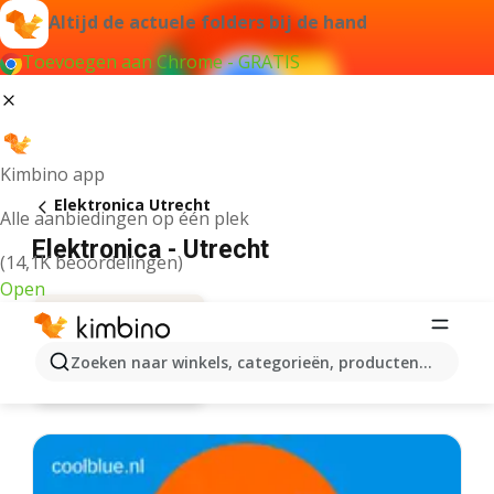
Altijd de actuele folders bij de hand
Toevoegen aan Chrome - GRATIS
Kimbino app
Elektronica Utrecht
Alle aanbiedingen op één plek
Elektronica - Utrecht
(14,1K beoordelingen)
Open
Zoeken naar winkels, categorieën, producten...
Aanbiedingen