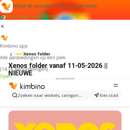
Altijd de actuele folders bij de hand
Toevoegen aan Chrome - GRATIS
Kimbino app
Xenos folder
Alle aanbiedingen op één plek
Xenos folder vanaf 11-05-2026 ||
(14,1K beoordelingen)
NIEUWE
Open
ADVERTENTIE
Zoeken naar winkels, categorieën, producten...
Kies stad