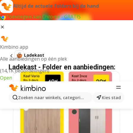
Altijd de actuele folders bij de hand
Toevoegen aan Chrome - GRATIS
Kimbino app
Ladekast
Alle aanbiedingen op één plek
Ladekast - Folder en aanbiedingen:
(14,1K beoordelingen)
Open
Zoeken naar winkels, categorieën, producten...
Kies stad