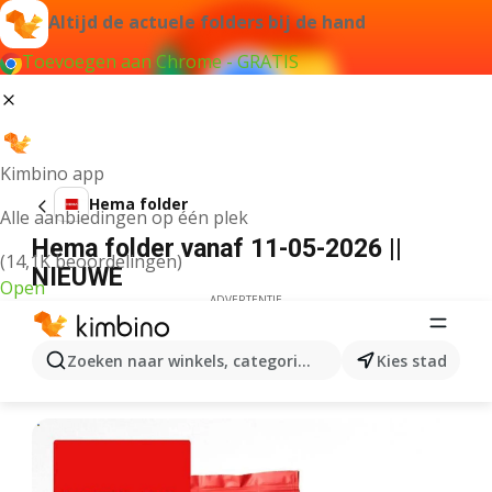
Altijd de actuele folders bij de hand
Toevoegen aan Chrome - GRATIS
Kimbino app
Hema folder
Alle aanbiedingen op één plek
Hema folder vanaf 11-05-2026 ||
(14,1K beoordelingen)
NIEUWE
Open
ADVERTENTIE
Zoeken naar winkels, categorieën, producten...
Kies stad