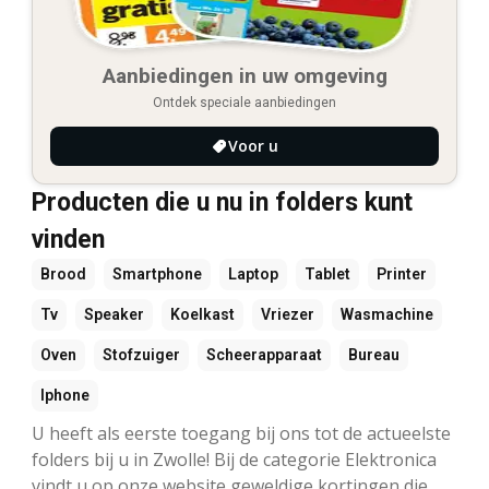
Aanbiedingen in uw omgeving
Ontdek speciale aanbiedingen
Voor u
Producten die u nu in folders kunt
vinden
Brood
Smartphone
Laptop
Tablet
Printer
Tv
Speaker
Koelkast
Vriezer
Wasmachine
Oven
Stofzuiger
Scheerapparaat
Bureau
Iphone
U heeft als eerste toegang bij ons tot de actueelste
folders bij u in Zwolle! Bij de categorie Elektronica
vindt u op onze website geweldige kortingen die