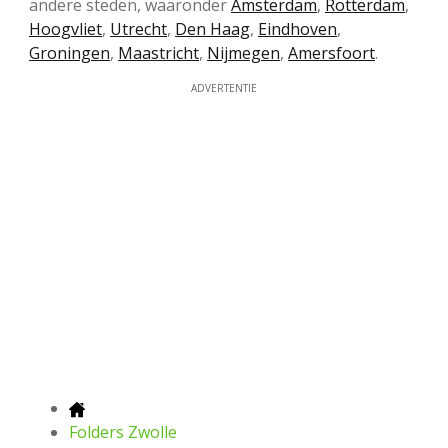
andere steden, waaronder
Amsterdam
,
Rotterdam
,
Hoogvliet
,
Utrecht
,
Den Haag
,
Eindhoven
,
Groningen
,
Maastricht
,
Nijmegen
,
Amersfoort
.
ADVERTENTIE
Folders Zwolle