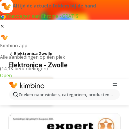
Altijd de actuele folders bij de hand
Toevoegen aan Chrome - GRATIS
Kimbino app
Elektronica Zwolle
Alle aanbiedingen op één plek
Elektronica - Zwolle
(14,1K beoordelingen)
Open
Zoeken naar winkels, categorieën, producten...
Aanbiedingen