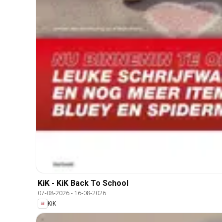
KiK - KiK Back To School
07-08-2026
-
16-08-2026
KiK