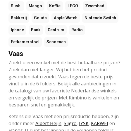
Sushi
Mango
Koffie
LEGO
Zwembad
Bakkerij
Gouda
Apple Watch
Nintendo Switch
Iphone
Bank
Centrum
Radio
Eetkamerstoel
Schoenen
Vaas
Zoekt u een winkel met de best betaalbare prijzen?
Zoek dan niet langer. Wij hebben het product
gevonden dat u zoekt. Vaas tegen de beste prijs
vindt u in de 6 folders. Bekijk alle aanbiedingen in
de catalogi van uw favoriete Nederlandse winkels
en vergelijk de prijzen. Met Kimbino is winkelen en
besparen snel en gemakkelijk.
Ketens die Vaas met een prijsreductie hebben, zijn
onder meer
Albert Heijn
,
Sligro
,
JYSK
,
KARWEI
en
Hanos
. U kunt het vinden in de volgende folders: