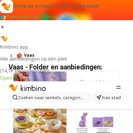
Altijd de actuele folders bij de hand
Toevoegen aan Chrome - GRATIS
Kimbino app
Vaas
Alle aanbiedingen op één plek
Vaas - Folder en aanbiedingen:
(14,1K beoordelingen)
Open
Zoeken naar winkels, categorieën, producten...
Kies stad