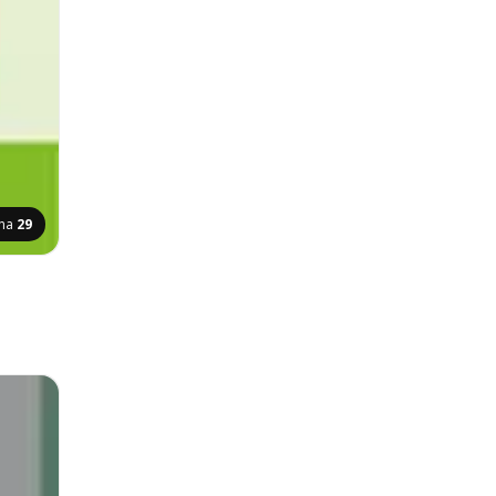
ina
29