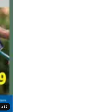
ina
32