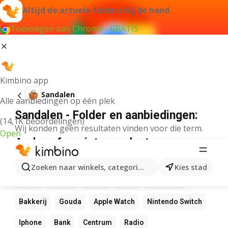
Altijd de actuele folders bij de hand
Toevoegen aan Chrome - GRATIS
Kimbino app
Sandalen
Alle aanbiedingen op één plek
Sandalen - Folder en aanbiedingen:
(14,1K beoordelingen)
Wij konden geen resultaten vinden voor die term.
Open
Andere favoriete producten
NOS
Bol
Rekenmachine
Canvas
Pizza
Zoeken naar winkels, categorieën, producten...
Kies stad
Sushi
Mango
Koffie
LEGO
Zwembad
Bakkerij
Gouda
Apple Watch
Nintendo Switch
Iphone
Bank
Centrum
Radio