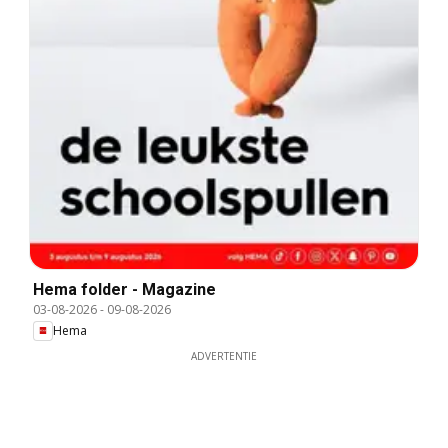
Hema folder - Magazine
03-08-2026
-
09-08-2026
Hema
ADVERTENTIE