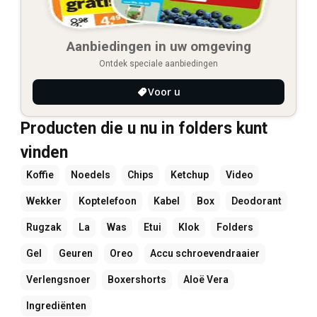
Aanbiedingen in uw omgeving
Ontdek speciale aanbiedingen
Voor u
Producten die u nu in folders kunt
vinden
Koffie
Noedels
Chips
Ketchup
Video
Wekker
Koptelefoon
Kabel
Box
Deodorant
Rugzak
La
Was
Etui
Klok
Folders
Gel
Geuren
Oreo
Accu schroevendraaier
Verlengsnoer
Boxershorts
Aloë Vera
Ingrediënten