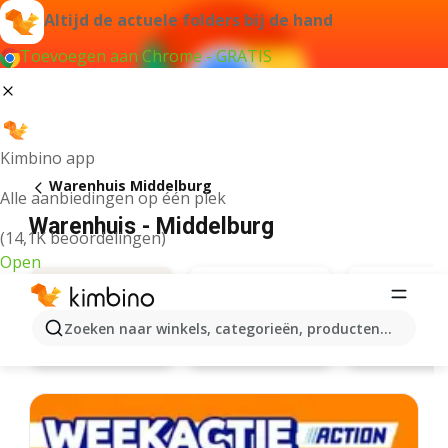
Altijd de actuele folders bij de hand
Toevoegen aan Chrome - GRATIS
Kimbino app
Warenhuis Middelburg
Alle aanbiedingen op één plek
Warenhuis - Middelburg
(14,1K beoordelingen)
Open
Zoeken naar winkels, categorieën, producten...
Hema
Xenos
Aanbiedingen