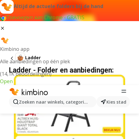
Altijd de actuele folders bij de hand
Toevoegen aan Chrome - GRATIS
Kimbino app
Ladder
Alle aanbiedingen op één plek
Ladder - Folder en aanbiedingen:
(14,1K beoordelingen)
Open
Zoeken naar winkels, categorieën, producten...
Kies stad