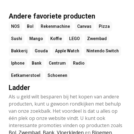
Andere favoriete producten
NOS
Bol
Rekenmachine
Canvas
Pizza
Sushi
Mango
Koffie
LEGO
Zwembad
Bakkerij
Gouda
Apple Watch
Nintendo Switch
Iphone
Bank
Centrum
Radio
Eetkamerstoel
Schoenen
Ladder
Als u geld wilt besparen bij het kopen van andere
producten, kunt u gewoon rondkijken met behulp
van onze zoekbalk. Het voordeel is dat u alles op
één plek op onze website vindt. U kunt ook
interessante promoties vinden op producten zoals
Bol
,
Zwembad
,
Bank
,
Vloerkleden
en
Bloemen
.