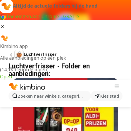
Altijd de actuele folders bij de hand
Toevoegen aan Chrome - GRATIS
Kimbino app
Luchtverfrisser
Alle aanbiedingen op één plek
Luchtverfrisser - Folder en
(14,1K beoordelingen)
aanbiedingen:
Open
Zoeken naar winkels, categorieën, producten...
Kies stad