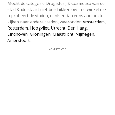
Mocht de categorie Drogisterij & Cosmetica van de
stad Kudelstaart niet beschikken over de winkel die
u probeert de vinden, denk er dan eens aan om te
kijken naar andere steden, waaronder:
Amsterdam
,
Rotterdam
,
Hoogvliet
,
Utrecht
,
Den Haag
,
Eindhoven
,
Groningen
,
Maastricht
,
Nijmegen
,
Amersfoort
.
ADVERTENTIE