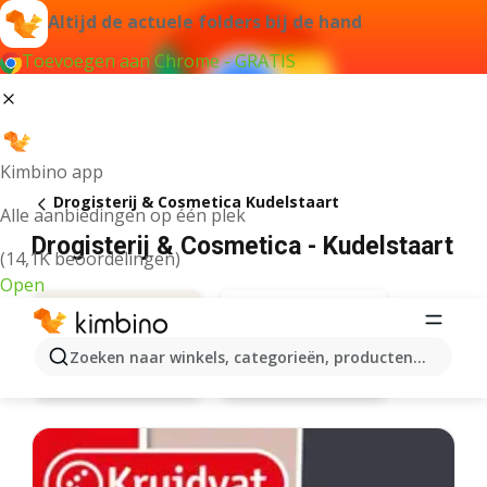
Altijd de actuele folders bij de hand
Toevoegen aan Chrome - GRATIS
Kimbino app
Drogisterij & Cosmetica Kudelstaart
Alle aanbiedingen op één plek
Drogisterij & Cosmetica - Kudelstaart
(14,1K beoordelingen)
Open
Zoeken naar winkels, categorieën, producten...
Da
Aanbiedingen