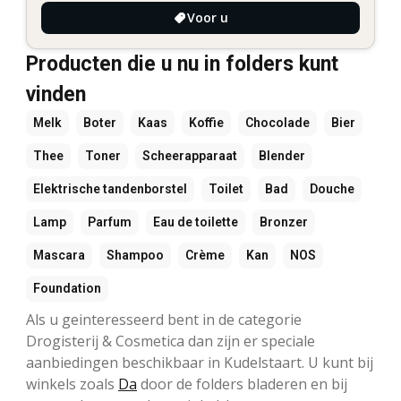
Voor u
Producten die u nu in folders kunt
vinden
Melk
Boter
Kaas
Koffie
Chocolade
Bier
Thee
Toner
Scheerapparaat
Blender
Elektrische tandenborstel
Toilet
Bad
Douche
Lamp
Parfum
Eau de toilette
Bronzer
Mascara
Shampoo
Crème
Kan
NOS
Foundation
Als u geinteresseerd bent in de categorie
Drogisterij & Cosmetica dan zijn er speciale
aanbiedingen beschikbaar in Kudelstaart. U kunt bij
winkels zoals
Da
door de folders bladeren en bij