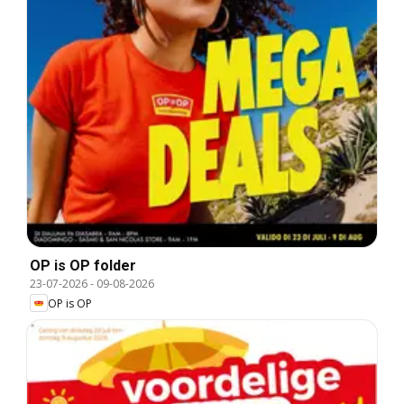
OP is OP folder
23-07-2026
-
09-08-2026
OP is OP