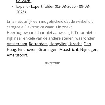
08-2026)
,
Expert - Expert folder (03-08-2026 - 09-08-
2026)
,
Er is natuurlijk een mogelijkheid dat de winkel uit
categorie Elektronica waar u in zoekt
Heerhugowaard daar niet aanwezig is.Treur niet -
Kijk naar enkele van de andere steden, waaronder
Amsterdam
,
Rotterdam
,
Hoogvliet
,
Utrecht
,
Den
Haag
,
Eindhoven
,
Groningen
,
Maastricht
,
Nijmegen
,
Amersfoort
.
ADVERTENTIE