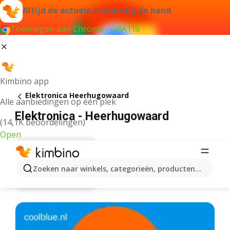
Altijd de actuele folders bij de hand
Toevoegen aan Chrome - GRATIS
Kimbino app
Elektronica Heerhugowaard
Alle aanbiedingen op één plek
Elektronica - Heerhugowaard
(14,1K beoordelingen)
Open
Zoeken naar winkels, categorieën, producten...
Aanbiedingen