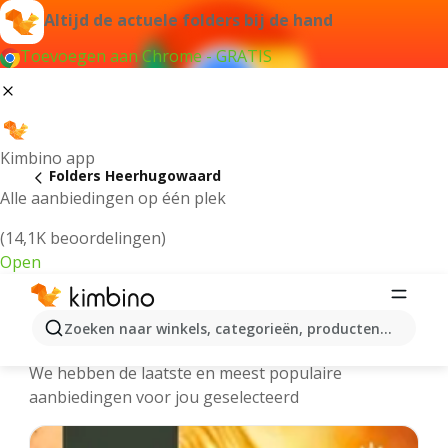
Altijd de actuele folders bij de hand
Toevoegen aan Chrome - GRATIS
Kimbino app
Folders Heerhugowaard
Alle aanbiedingen op één plek
(14,1K beoordelingen)
Open
Heerhugowaard - Meest recente
Zoeken naar winkels, categorieën, producten...
folders
We hebben de laatste en meest populaire
aanbiedingen voor jou geselecteerd