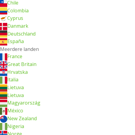
Chile
Colombia
Cyprus
Danmark
Deutschland
España
Meerdere landen
France
Great Britain
Hrvatska
Italia
Lietuva
Lietuva
Magyarország
México
New Zealand
Nigeria
Norge