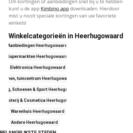
Om kortingen of aanbiedingen snel bij u te hebben
kunt u de app
Kimbino app
downloaden. Hierdoor
mist u nooit speciale kortingen van uw favoriete
winkels!
Winkelcategorieën in Heerhugowaard
Aanbiedingen
Heerhugowaard
Supermarkten
Heerhugowaard
Elektronica
Heerhugowaard
Wonen, tuincentrum
Heerhugowaard
eding, Schoenen & Sport
Heerhugowaard
rogisterij & Cosmetica
Heerhugowaard
Warenhuis
Heerhugowaard
Andere
Heerhugowaard
BELANGRIJKSTE STEDEN