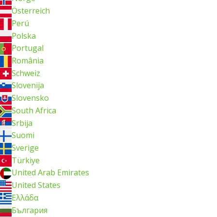
Österreich
Perú
Polska
Portugal
România
Schweiz
Slovenija
Slovensko
South Africa
Srbija
Suomi
Sverige
Türkiye
United Arab Emirates
United States
Ελλάδα
България