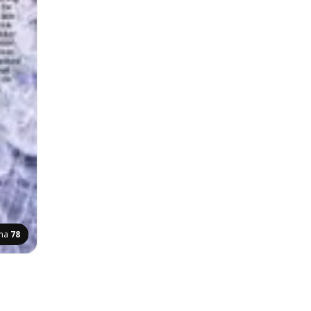
ina
78