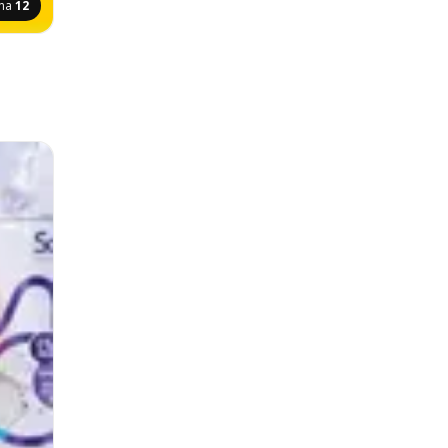
ina
12