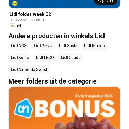
Pagina
13
Lidl folder week 32
03-08-2026
-
09-08-2026
Lidl
Andere producten in winkels Lidl
Lidl
NOS
Lidl
Pizza
Lidl
Sushi
Lidl
Mango
Lidl
Koffie
Lidl
LEGO
Lidl
Gouda
Lidl
Nintendo Switch
Meer folders uit de categorie