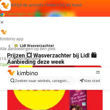
Altijd de actuele folders bij de hand
Toevoegen aan Chrome - GRATIS
Kimbino app
Lidl Wasverzachter
Alle aanbiedingen op één plek
Prijzen 💥 Wasverzachter bij Lidl 🛍️
(14,1K beoordelingen)
Aanbieding deze week
Open
Zoeken naar winkels, categorieën, producten...
Kies stad