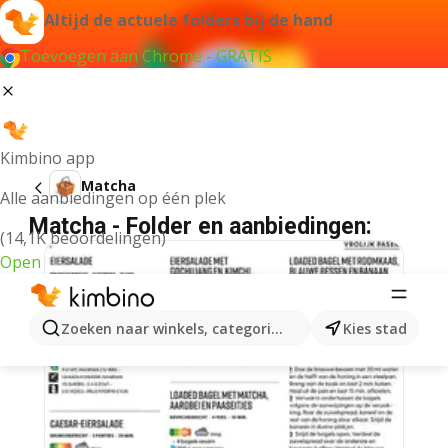
Altijd de actuele folders bij de hand
Toevoegen aan Chrome - GRATIS
Kimbino app
Matcha
Alle aanbiedingen op één plek
Matcha - Folder en aanbiedingen:
(14,1K beoordelingen)
Open
Zoeken naar winkels, categorieën, producten...
Kies stad