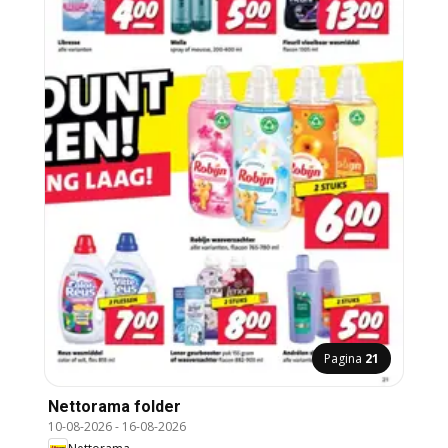
Pagina
21
Nettorama folder
10-08-2026
-
16-08-2026