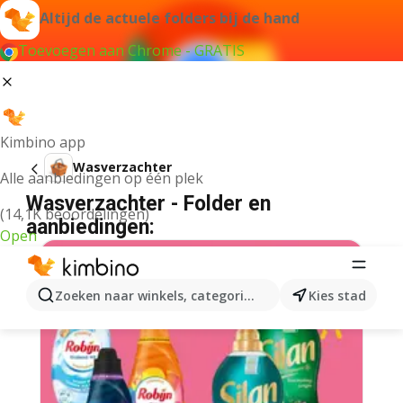
Altijd de actuele folders bij de hand
Toevoegen aan Chrome - GRATIS
Kimbino app
Wasverzachter
Alle aanbiedingen op één plek
Wasverzachter - Folder en
(14,1K beoordelingen)
aanbiedingen:
Open
Zoeken naar winkels, categorieën, producten...
Kies stad