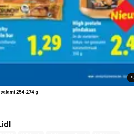
P
 salami 254-274 g
idl