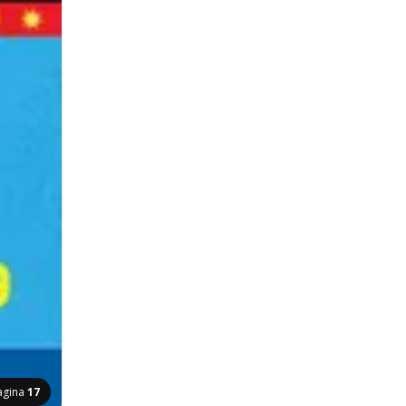
agina
17