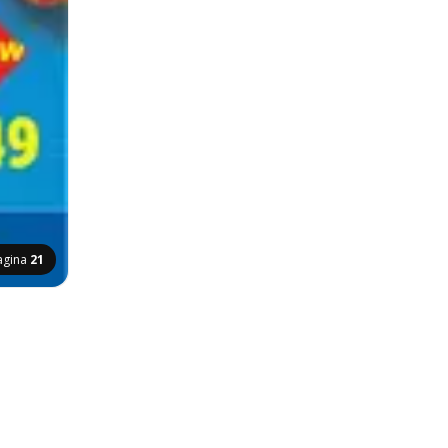
agina
21