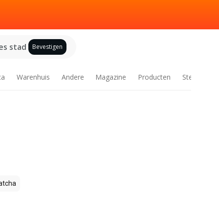
es stad
Bevestigen
ca
Warenhuis
Andere
Magazine
Producten
Steden
tcha