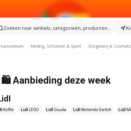
Zoeken naar winkels, categorieën, producten...
Ki
 tuincentrum
Kleding, Schoenen & Sport
Drogisterij & Cosmeti
l 🛍️ Aanbieding deze week
idl
dl
Koffie
Lidl
LEGO
Lidl
Gouda
Lidl
Nintendo Switch
Lidl
Ma