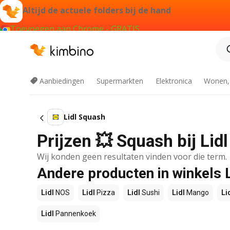
Altijd de actuele folders bij de hand
Toevoegen aan Chrome - GRATIS
Aanbiedingen
Supermarkten
Elektronica
Wonen,
Lidl Squash
Prijzen 💥 Squash bij Lid
Wij konden geen resultaten vinden voor die term.
Andere producten in winkels L
Lidl
NOS
Lidl
Pizza
Lidl
Sushi
Lidl
Mango
Li
Lidl
Pannenkoek