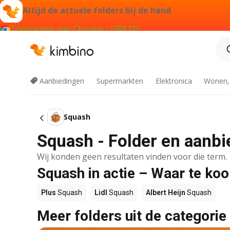
Altijd de actuele folders bij de hand
Toevoegen aan Chrome - GRATIS
Aanbiedingen
Supermarkten
Elektronica
Wonen,
Squash
Squash - Folder en aanbi
Wij konden geen resultaten vinden voor die term.
Squash in actie – Waar te ko
Plus
Squash
Lidl
Squash
Albert Heijn
Squash
Meer folders uit de categorie