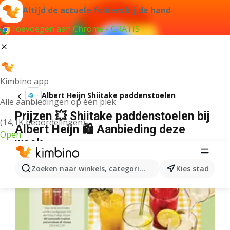
Altijd de actuele folders bij de hand
Toevoegen aan Chrome - GRATIS
Kimbino app
Albert Heijn Shiitake paddenstoelen
Alle aanbiedingen op één plek
Prijzen 💥 Shiitake paddenstoelen bij
(14,1K beoordelingen)
Albert Heijn 🛍️ Aanbieding deze
Open
week
Zoeken naar winkels, categorieën, producten...
Kies stad