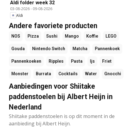
Aldi folder week 32
03-08-2026
-
09-08-2026
Aldi
Andere favoriete producten
NOS
Pizza
Sushi
Mango
Koffie
LEGO
Gouda
Nintendo Switch
Matcha
Pannenkoek
Pannenkoeken
Ripples
Pasta
Ijs
Friet
Monster
Burrata
Cocktails
Water
Gnocchi
Aanbiedingen voor Shiitake
paddenstoelen bij Albert Heijn in
Nederland
Shiitake paddenstoelen is op dit moment in de
aanbieding bij Albert Heijn.