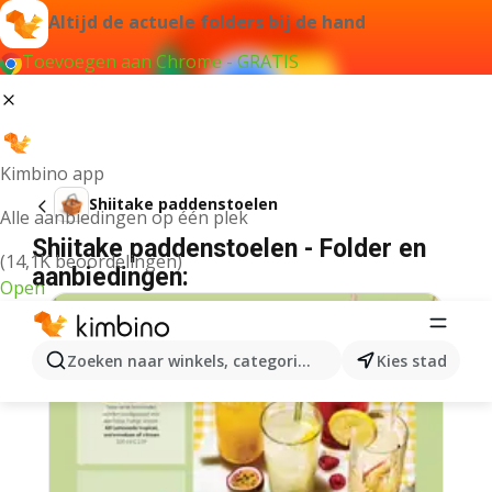
Altijd de actuele folders bij de hand
Toevoegen aan Chrome - GRATIS
Kimbino app
Shiitake paddenstoelen
Alle aanbiedingen op één plek
Shiitake paddenstoelen - Folder en
(14,1K beoordelingen)
aanbiedingen:
Open
Zoeken naar winkels, categorieën, producten...
Kies stad