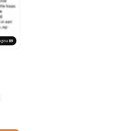
agina
89