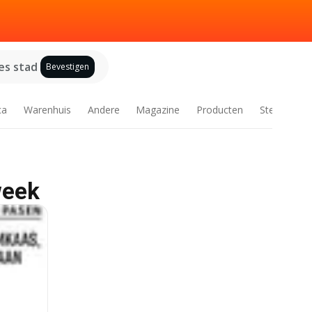
es stad
Bevestigen
ca
Warenhuis
Andere
Magazine
Producten
Steden
week