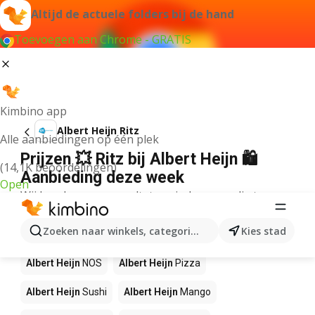
Altijd de actuele folders bij de hand
Toevoegen aan Chrome - GRATIS
Kimbino app
Albert Heijn Ritz
Alle aanbiedingen op één plek
Prijzen 💥 Ritz bij Albert Heijn 🛍️
(14,1K beoordelingen)
Aanbieding deze week
Open
Wij konden geen resultaten vinden voor die term.
Andere producten in winkels Albert
Zoeken naar winkels, categorieën, producten...
Kies stad
Heijn
Albert Heijn
NOS
Albert Heijn
Pizza
Albert Heijn
Sushi
Albert Heijn
Mango