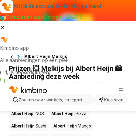
Altijd de actuele folders bij de hand
Toevoegen aan Chrome - GRATIS
Kimbino app
Albert Heijn Melkijs
Alle aanbiedingen op één plek
Prijzen 💥 Melkijs bij Albert Heijn 🛍️
(14,1K beoordelingen)
Aanbieding deze week
Open
Wij konden geen resultaten vinden voor die term.
Andere producten in winkels Albert
Zoeken naar winkels, categorieën, producten...
Kies stad
Heijn
Albert Heijn
NOS
Albert Heijn
Pizza
Albert Heijn
Sushi
Albert Heijn
Mango