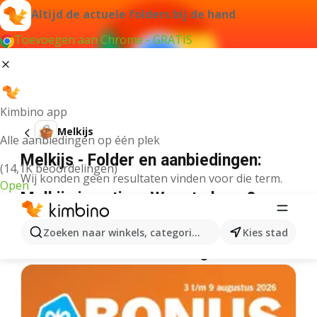
Altijd de actuele folders bij de hand
Toevoegen aan Chrome - GRATIS
Kimbino app
Melkijs
Alle aanbiedingen op één plek
Melkijs - Folder en aanbiedingen:
(14,1K beoordelingen)
Wij konden geen resultaten vinden voor die term.
Open
Melkijs in actie – Waar te koop?
Plus
Melkijs
Lidl
Melkijs
Albert Heijn
Melkijs
Zoeken naar winkels, categorieën, producten...
Kies stad
Meer folders uit de categorie