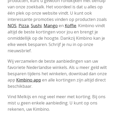
producten, kunt u gewoon rondkijken met behulp
van onze zoekbalk. Het voordeel is dat u alles op
één plek op onze website vindt. U kunt ook
interessante promoties vinden op producten zoals
NOS
,
Pizza
,
Sushi
,
Mango
en
Koffie
. Kimbino vindt
altijd de beste kortingen voor jou en brengt je
onmiddellijk op de hoogte. Dankzij Kimbino kan je
elke week besparen. Schrijf je nu in op onze
nieuwsbrief.
Wij verzamelen de beste aanbiedingen van uw
favoriete Nederlandse winkels. Als u meer geld wilt
besparen tijdens het winkelen, download dan onze
app
Kimbino app
en alle kortingen zijn altijd direct
beschikbaar.
Vind Melkijs en nog veel meer met korting. Bij ons
mist u geen enkele aanbieding. U kunt op ons
rekenen, uw Kimbino.