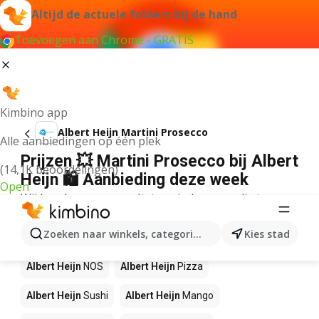
Altijd de actuele folders bij de hand
Toevoegen aan Chrome - GRATIS
Kimbino app
Albert Heijn Martini Prosecco
Alle aanbiedingen op één plek
Prijzen 💥 Martini Prosecco bij Albert
(14,1K beoordelingen)
Heijn 🛍️ Aanbieding deze week
Open
Wij konden geen resultaten vinden voor die term.
Andere producten in winkels Albert
Zoeken naar winkels, categorieën, producten...
Kies stad
Heijn
Albert Heijn
NOS
Albert Heijn
Pizza
Albert Heijn
Sushi
Albert Heijn
Mango