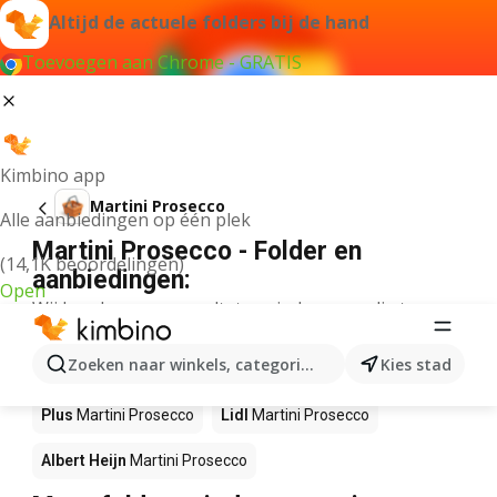
Altijd de actuele folders bij de hand
Toevoegen aan Chrome - GRATIS
Kimbino app
Martini Prosecco
Alle aanbiedingen op één plek
Martini Prosecco - Folder en
(14,1K beoordelingen)
aanbiedingen:
Open
Wij konden geen resultaten vinden voor die term.
Martini Prosecco in actie – Waar te
Zoeken naar winkels, categorieën, producten...
Kies stad
koop?
Plus
Martini Prosecco
Lidl
Martini Prosecco
Albert Heijn
Martini Prosecco