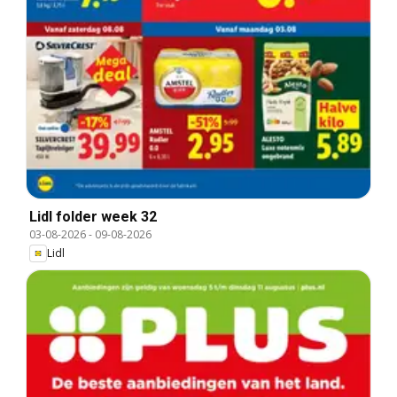
Lidl folder week 32
03-08-2026
-
09-08-2026
Lidl