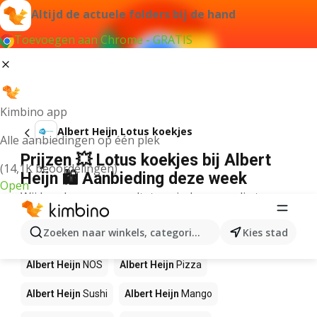
Altijd de actuele folders bij de hand
Toevoegen aan Chrome - GRATIS
Kimbino app
Albert Heijn Lotus koekjes
Alle aanbiedingen op één plek
Prijzen 💥 Lotus koekjes bij Albert
(14,1K beoordelingen)
Heijn 🛍️ Aanbieding deze week
Open
Wij konden geen resultaten vinden voor die term.
Andere producten in winkels Albert
Zoeken naar winkels, categorieën, producten...
Kies stad
Heijn
Albert Heijn
NOS
Albert Heijn
Pizza
Albert Heijn
Sushi
Albert Heijn
Mango