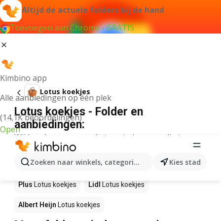
Altijd de actuele folders bij de hand
Toevoegen aan Chrome - GRATIS
Kimbino app
Lotus koekjes
Alle aanbiedingen op één plek
Lotus koekjes - Folder en
(14,1K beoordelingen)
aanbiedingen:
Open
Wij konden geen resultaten vinden voor die term.
Lotus koekjes in actie – Waar te
Zoeken naar winkels, categorieën, producten...
Kies stad
koop?
Plus
Lotus koekjes
Lidl
Lotus koekjes
Albert Heijn
Lotus koekjes