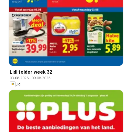
Lidl folder week 32
03-08-2026
-
09-08-2026
Lidl