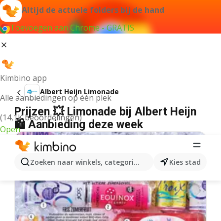
Altijd de actuele folders bij de hand
Toevoegen aan Chrome - GRATIS
Kimbino app
Albert Heijn Limonade
Alle aanbiedingen op één plek
Prijzen 💥 Limonade bij Albert Heijn
(14,1K beoordelingen)
🛍️ Aanbieding deze week
Open
Zoeken naar winkels, categorieën, producten...
Kies stad