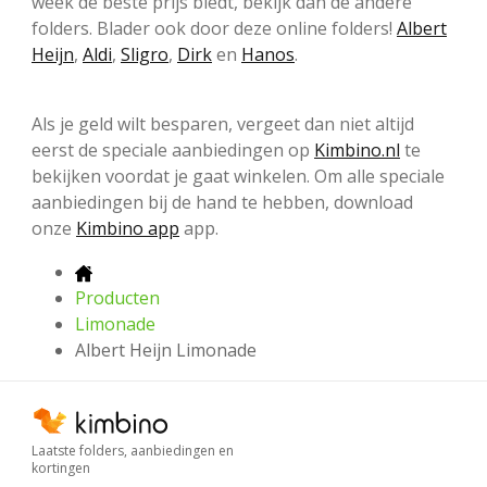
week de beste prijs biedt, bekijk dan de andere
folders. Blader ook door deze online folders!
Albert
Heijn
,
Aldi
,
Sligro
,
Dirk
en
Hanos
.
Als je geld wilt besparen, vergeet dan niet altijd
eerst de speciale aanbiedingen op
Kimbino.nl
te
bekijken voordat je gaat winkelen. Om alle speciale
aanbiedingen bij de hand te hebben, download
onze
Kimbino app
app.
Producten
Limonade
Albert Heijn Limonade
Laatste folders, aanbiedingen en
kortingen